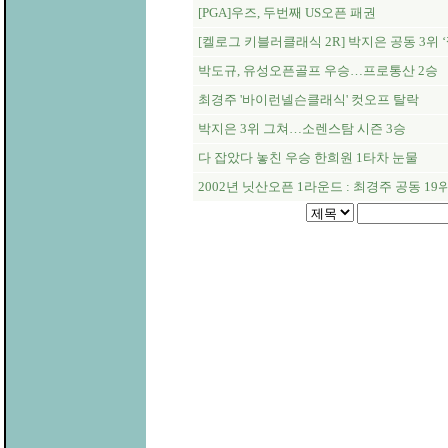
[PGA]우즈, 두번째 US오픈 패권
[켈로그 키블러클래식 2R] 박지은 공동 3위 ‘
박도규, 유성오픈골프 우승…프로통산 2승
최경주 '바이런넬슨클래식' 컷오프 탈락
박지은 3위 그쳐…소렌스탐 시즌 3승
다 잡았다 놓친 우승 한희원 1타차 눈물
2002년 닛산오픈 1라운드 : 최경주 공동 19위.