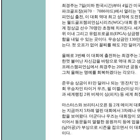
최경주는 7일(이하 한국시간)부터 4일간 
파크골프장(파70ㆍ 7086야드)에서 열리는
피언십 출전, 이 대회 역대 최고 성적에 도전
는 월드골프챔피언십시리즈(WGC) 대회 중 
계 정상급 선수 70명만 초청해 치러진다. 세계랭
위 이내 그리고 유럽프로골프(EPGA) 상금랭
함을 내밀 수 있는 곳이다. 우승상금만 130
는다. 컷 오프가 없어 꼴찌를 해도 3만 달러가
올해로 3번째 이 대회에 출전하는 최경주는
한껏 불어난 자신감을 바탕으로 역대 최고 
프레스챔피언십에서 최경주는 2003년 공동
그쳐 올해는 명예를 회복하겠다는 각오다.
준우승 상금이 81만 달러나 되는 ‘돈잔치’인
회 우승자인 타이거 우즈, 필 미켈슨(이상 미
과 세계랭킹 2위 비제이 싱(피지) 등 세계 
마스터스와 브리티시오픈 등 2개 메이저 대
는 지금까지 5차례 열린 대회에서 3차례나 
합을 보여왔다. 더군다나 우즈는 대회장이 
이어서 동문들의 열렬한 응원까지 등에 업을
(남아공)가 부상으로 시즌을 접으면서 이 
이다.