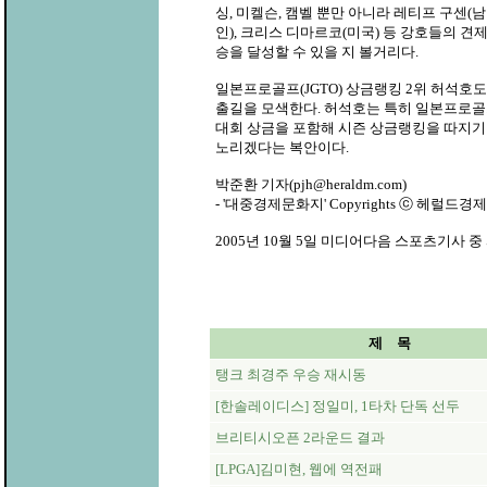
싱, 미켈슨, 캠벨 뿐만 아니라 레티프 구센(
인), 크리스 디마르코(미국) 등 강호들의 견제
승을 달성할 수 있을 지 볼거리다.
일본프로골프(JGTO) 상금랭킹 2위 허석호도
출길을 모색한다. 허석호는 특히 일본프로골프
대회 상금을 포함해 시즌 상금랭킹을 따지기
노리겠다는 복안이다.
박준환 기자(pjh@heraldm.com)
- '대중경제문화지' Copyrights ⓒ 헤럴드경제 & h
2005년 10월 5일 미디어다음 스포츠기사 중
제 목
탱크 최경주 우승 재시동
[한솔레이디스] 정일미, 1타차 단독 선두
브리티시오픈 2라운드 결과
[LPGA]김미현, 웹에 역전패