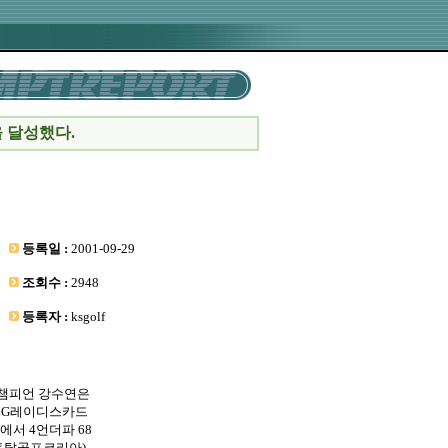
을 달성했다.
등록일 :
2001-09-29
조회수 :
2948
등록자 :
ksgolf
챔피언 강수연은
 LG레이디스카드
에서 4언더파 68
·토탈골프코리아)