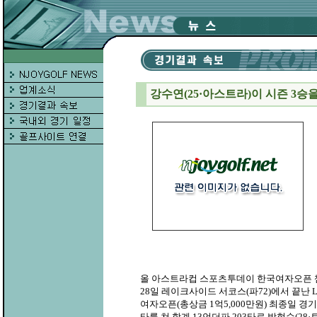
강수연(25·아스트라)이 시즌 3승
올 아스트라컵 스포츠투데이 한국여자오픈 
28일 레이크사이드 서코스(파72)에서 끝난
여자오픈(총상금 1억5,000만원) 최종일 경기
타를 쳐 합계 13언더파 203타로 박현순(28