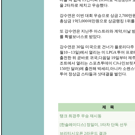
을 2타차로 제치고 우승했다.
강수연은 이번 대회 우승으로 상금 2,700만
총상금 1억5,000여만원으로 상금랭킹 1위를
또 강수연은 지난주 아스트라와 계약,이날 받
를 특별보너스로 받았다.
강수연은 30일 미국으로 건너가 플로리다주
월10∼13일)에서 열리는 미 LPGA 투어 
출전한 뒤 곧바로 귀국,다음달 19일부터 제
조트에서 열리는 스포츠투데이 CJ나인브릿
150만 달러)에 출전해 박세리,아니카 소렌스탐
투어 정상급 스타들과 샷대결을 벌인다.
제 목
탱크 최경주 우승 재시동
[한솔레이디스] 정일미, 1타차 단독 선두
브리티시오픈 2라운드 결과