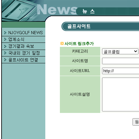
사이트 링크추가
카테고리
사이트명
사이트URL
사이트설명